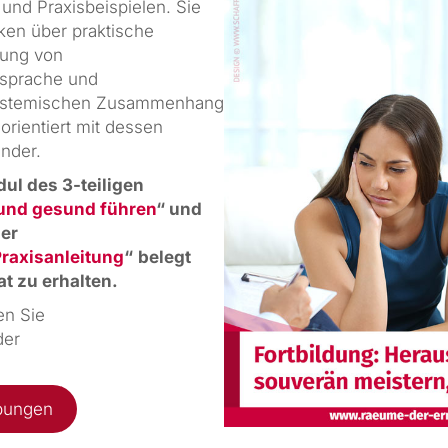
und Praxisbeispielen. Sie
en über praktische
kung von
rsprache und
ystemischen Zusammenhang
orientiert mit dessen
nder.
ul des 3-teiligen
 und gesund führen
“ und
er
Praxisanleitung
“
belegt
t zu erhalten.
en Sie
der
bungen