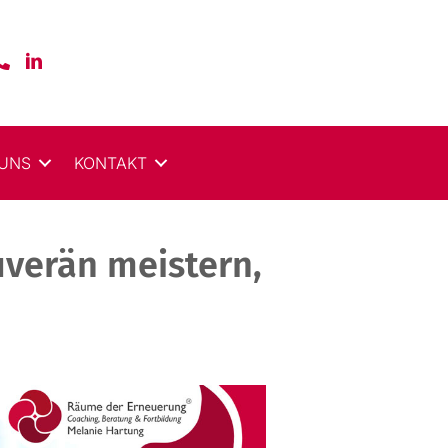
 UNS
KONTAKT
uverän meistern,